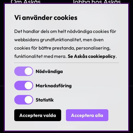
Om Askås
Jobba hos Askås
Kontakt
Träffa våra
Vi använder cookies
medarbetare
Nyheter
Det handlar dels om helt nödvändiga cookies för
Lediga tjänster
Villkor & Policies
webbsidans grundfunktionalitet, men även
cookies för bättre prestanda, personalisering,
Hållbarhet
funktionalitet med mera.
Se Askås cookiepolicy
.
Visselblåsning
Nödvändiga
Marknadsföring
© 1997-2026 Askås I&R AB. All rights reserved. Se
Statistik
våra
villkor och policies
Acceptera valda
Acceptera alla
In English