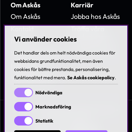
Om Askås
Karriär
Om Askås
Jobba hos Askås
Kontakt
Träffa våra
medarbetare
Vi använder cookies
Nyheter
Lediga tjänster
Villkor & Policies
Det handlar dels om helt nödvändiga cookies för
webbsidans grundfunktionalitet, men även
Hållbarhet
cookies för bättre prestanda, personalisering,
Visselblåsning
funktionalitet med mera.
Se Askås cookiepolicy
.
Nödvändiga
Marknadsföring
© 1997-2026 Askås I&R AB. All rights reserved. Se
våra
villkor och policies
Statistik