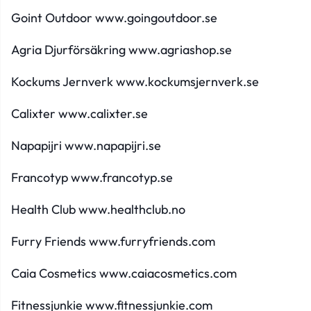
Goint Outdoor
www.goingoutdoor.se
Agria Djurförsäkring
www.agriashop.se
Kockums Jernverk
www.kockumsjernverk.se
Calixter
www.calixter.se
Napapijri
www.napapijri.se
Francotyp
www.francotyp.se
Health Club
www.healthclub.no
Furry Friends
www.furryfriends.com
Caia Cosmetics
www.caiacosmetics.com
Fitnessjunkie
www.fitnessjunkie.com