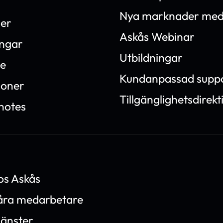
Nya marknader med
ner
Askås Webinar
ingar
Utbildningar
e
Kundanpassad supp
ioner
Tillgänglighetsdirekt
notes
os Askås
våra medarbetare
jänster