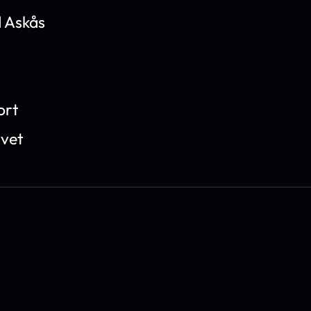
 Askås
ort
ivet