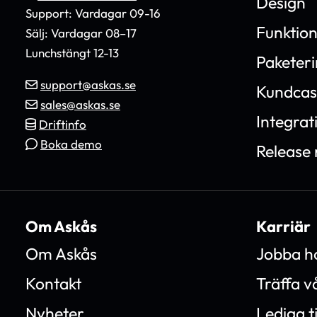
Design
Support: Vardagar 09-16
Funktio
Sälj: Vardagar 08–17
Lunchstängt 12-13
Paketer
support@askas.se
Kundcas
sales@askas.se
Integrat
Driftinfo
Boka demo
Release 
Om Askås
Karriär
Om Askås
Jobba h
Kontakt
Träffa 
Nyheter
Lediga t