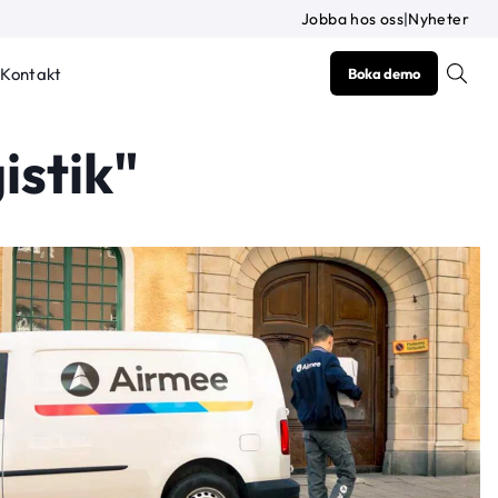
Jobba hos oss
|
Nyheter
Kontakt
Boka demo
istik"