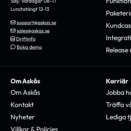
Funktio
Sälj: Vardagar 08–17
Lunchstängt 12-13
Paketer
support@askas.se
Kundcas
sales@askas.se
Integrat
Driftinfo
Boka demo
Release 
Om Askås
Karriär
Om Askås
Jobba h
Kontakt
Träffa 
Nyheter
Lediga t
Villkor & Policies