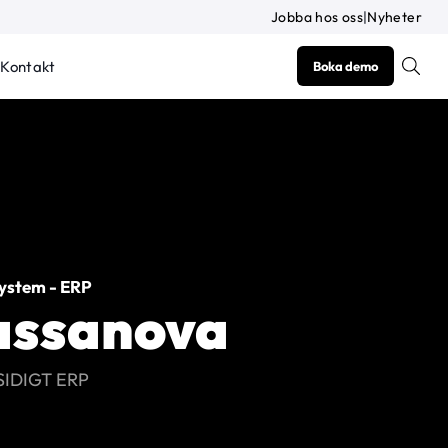
Jobba hos oss
|
Nyheter
Kontakt
Boka demo
ystem - ERP
assanova
IDIGT ERP