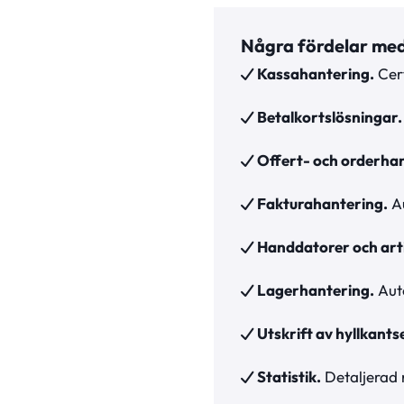
Några fördelar me
Kassahantering.
Cert
Betalkortslösningar.
Offert- och orderhan
Fakturahantering.
Au
Handdatorer och arti
Lagerhantering.
Auto
Utskrift av hyllkantse
Statistik.
Detaljerad r