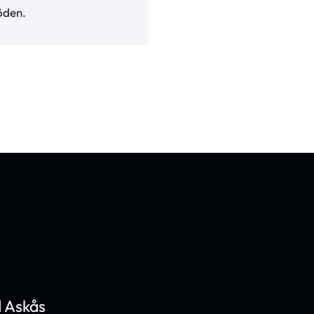
öden.
 Askås