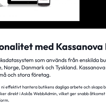
ionalitet med Kassanova
iksdatasystem som används från enskilda butik
ge, Norge, Danmark och Tyskland. Kassanov
små och stora företag.
 ni effektivt hantera butikens dagliga arbete och skapa 
 sker direkt i Askås WebbAdmin, vilket ger snabb åtkomst 
form.