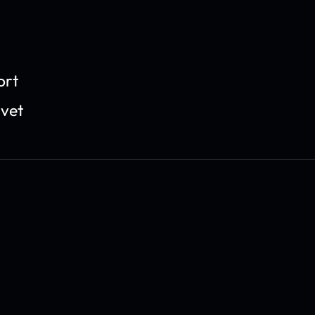
ort
ivet