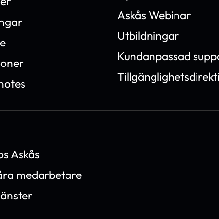
ner
Askås Webinar
ingar
Utbildningar
e
Kundanpassad supp
ioner
Tillgänglighetsdirekt
notes
os Askås
våra medarbetare
jänster