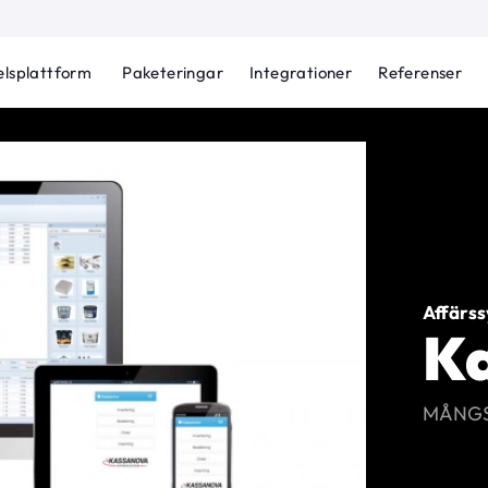
lsplattform
Paketeringar
Integrationer
Referenser
Affärss
K
MÅNGS