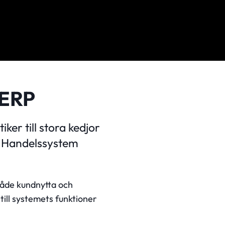
 ERP
er till stora kedjor
a Handelssystem
både kundnytta och
till systemets funktioner